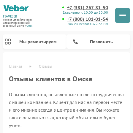
+7 (381) 267-81-50
Ежедневно, с 10:00 до 20:00
FIX-VEBER
+7 (800) 101-01-54
Ремонт устройств Veber
Специализированный
Звонок бесплатный по РФ
cервисный центр г.
Омск
Мы ремонтируем
Позвонить
Главная
Отзывы
Отзывы клиентов в Омске
Отзывы клиентов, оставленные после сотрудничества
с нашей компанией. Клиент для нас на первом месте
Ремонт прицелов ночного видения Veber
Ремонт оптических прицелов Veber
Ремонт лазерных дальномеров Veber
Ремонт цифровых биноклей Veber
и его мнение всегда в центре внимания. Вы можете
также оставить отзыв, который обязательно будет
учтен.