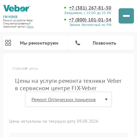
+7 (381) 267-81-50
Ежедневно, с 10:00 до 20:00
FIX-VEBER
+7 (800) 101-01-54
Ремонт устройств Veber
Специализированный
Звонок бесплатный по РФ
cервисный центр г.
Омск
Мы ремонтируем
Позвонить
главная
цены
Цены на услуги ремонта техники Veber
в сервисном центре FIX-Veber
Ремонт прицелов ночного видения Veber
Ремонт оптических прицелов Veber
Ремонт лазерных дальномеров Veber
Ремонт цифровых биноклей Veber
Цены актуальны на текущую дату 09.08.2026